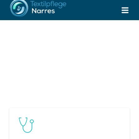
UNSERE SERVICES
BRANCHEN
DIE WÄSCHEREIEN
SUPPORT TICKET
RUFEN SIE UNS AN: 02747-7658
Standort Steinebach:
Standort Osterode:
Industrie Str. 2
Über der Landwehr 18
57520 Steinebach
37520 Osterode