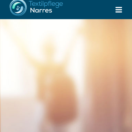
UNSERE SERVICES
BRANCHEN
DIE WÄSCHEREIEN
SUPPORT TICKET
RUFEN SIE UNS AN: 02747-7658
Standort Steinebach:
Standort Osterode:
Industrie Str. 2
Über der Landwehr 18
57520 Steinebach
37520 Osterode