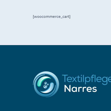
[woocommerce_cart]